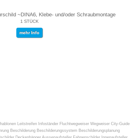
schild ~DINA6, Klebe- und/oder Schraubmontage
1 STÜCK
mehr Info
hablonen Leitstreifen Infoständer Fluchtwegweiser Wegweiser City-Guide
ührung Beschilderung Beschilderungssystem Beschilderungsplanung
schilder Deckenhänger Aussenaufsteller Fahnenschilder Innenaufsteller