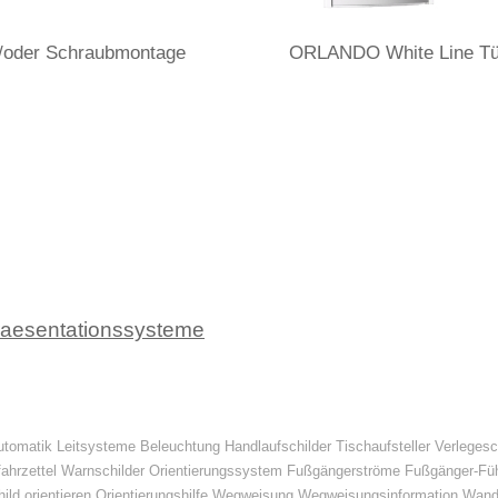
d/oder Schraubmontage
ORLANDO White Line Tür
raesentationssysteme
tomatik Leitsysteme Beleuchtung Handlaufschilder Tischaufsteller Verlegesc
fahrzettel Warnschilder Orientierungssystem Fußgängerströme Fußgänger-F
child orientieren Orientierungshilfe Wegweisung Wegweisungsinformation Wand