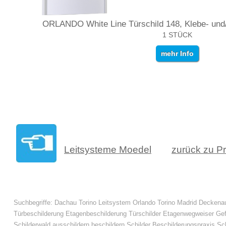
ORLANDO White Line Türschild 148, Klebe- un
1 STÜCK
mehr Info
Leitsysteme Moedel
zurück zu P
Suchbegriffe: Dachau Torino Leitsystem Orlando Torino Madrid Deckenau
Türbeschilderung Etagenbeschilderung Türschilder Etagenwegweiser Ge
Schilderwald ausschildern beschildern Schilder Beschilderungspraxis S