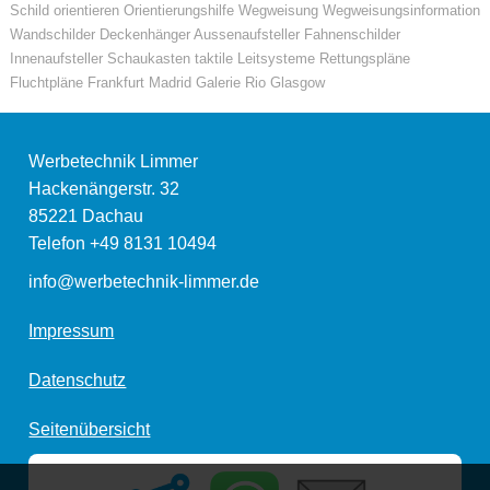
Schild orientieren Orientierungshilfe Wegweisung Wegweisungsinformation
Wandschilder Deckenhänger Aussenaufsteller Fahnenschilder
Innenaufsteller Schaukasten taktile Leitsysteme Rettungspläne
Fluchtpläne Frankfurt Madrid Galerie Rio Glasgow
Werbetechnik Limmer
Hackenängerstr. 32
85221
Dachau
Telefon
+49 8131 10494
info@werbetechnik-limmer.de
Impressum
Datenschutz
Seitenübersicht