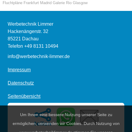
Fluchtpläne Frankfurt Madrid Galerie Rio Glasgow
Werbetechnik Limmer
Hackenängerstr. 32
85221
Dachau
Telefon
+49 8131 10494
info@werbetechnik-limmer.de
Impressum
Datenschutz
Seitenübersicht
Um Ihnen eine bessere Nutzung unserer Seite zu
ermöglichen, verwenden wir Cookies. Durch Nutzung von