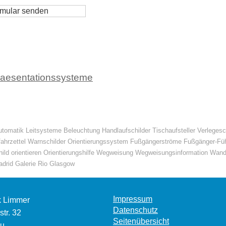
raesentationssysteme
tomatik Leitsysteme Beleuchtung Handlaufschilder Tischaufsteller Verlegesc
fahrzettel Warnschilder Orientierungssystem Fußgängerströme Fußgänger-F
child orientieren Orientierungshilfe Wegweisung Wegweisungsinformation Wand
adrid Galerie Rio Glasgow
Impressum
k Limmer
Datenschutz
tr. 32
Seitenübersicht
u