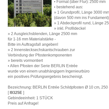
• Format (über Flur): 2500 mm
• bestehend aus:
» 1 Grundprofil, Länge 3000 m
(davon 500 mm ins Fundament)
» 1 Abdeckprofil rund, Länge 
» inkl. Profildeckel
» 2 Ausgleichsblenden, Länge 2500 mm
für 1-16 mm Materialstärke -
Bitte im Auftragsfall angeben!
» 2 Innenstecksechskantschrauben zur
Verbindung der Pfostenkomponenten
» bereits vormontiert
• Allen Pfosten der Serie BERLIN Entrée
wurde von einem unabhängigem Ingenieurbüro
ein positives Prüfungsergebnis bescheinigt.
Bezeichnung: BERLIN Entrée Schildpfosten Ø 10 cm, 250 cm
[
I9325E
]
Gebindeeinheit: 1 STÜCK
Preis auf Anfrage!