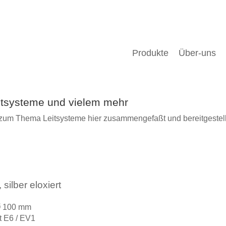
Produkte
Über-uns
eitsysteme und vielem mehr
rm zum Thema Leitsysteme hier zusammengefaßt und bereitgestell
ilber eloxiert
Ø 100 mm
t E6 / EV1