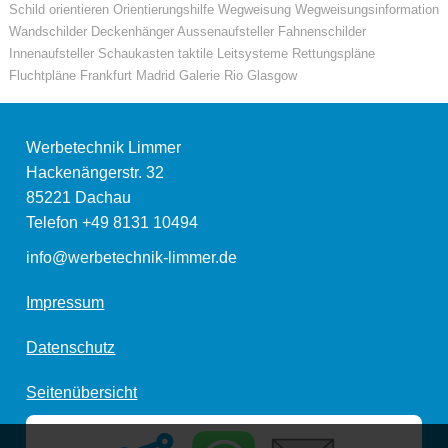
Schild orientieren Orientierungshilfe Wegweisung Wegweisungsinformation
Wandschilder Deckenhänger Aussenaufsteller Fahnenschilder
Innenaufsteller Schaukasten taktile Leitsysteme Rettungspläne
Fluchtpläne Frankfurt Madrid Galerie Rio Glasgow
Werbetechnik Limmer
Hackenängerstr. 32
85221
Dachau
Telefon
+49 8131 10494
info@werbetechnik-limmer.de
Impressum
Datenschutz
Seitenübersicht