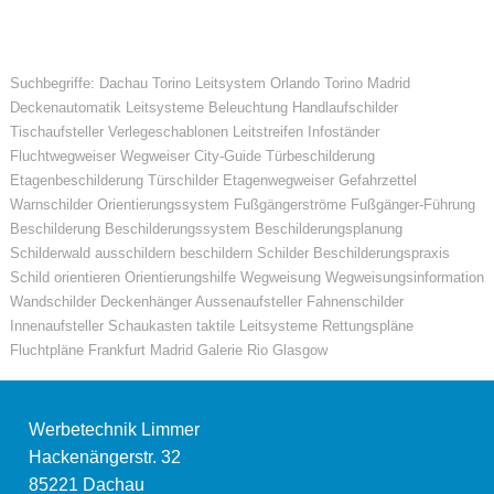
Suchbegriffe: Dachau Torino Leitsystem Orlando Torino Madrid
Deckenautomatik Leitsysteme Beleuchtung Handlaufschilder
Tischaufsteller Verlegeschablonen Leitstreifen Infoständer
Fluchtwegweiser Wegweiser City-Guide Türbeschilderung
Etagenbeschilderung Türschilder Etagenwegweiser Gefahrzettel
Warnschilder Orientierungssystem Fußgängerströme Fußgänger-Führung
Beschilderung Beschilderungssystem Beschilderungsplanung
Schilderwald ausschildern beschildern Schilder Beschilderungspraxis
Schild orientieren Orientierungshilfe Wegweisung Wegweisungsinformation
Wandschilder Deckenhänger Aussenaufsteller Fahnenschilder
Innenaufsteller Schaukasten taktile Leitsysteme Rettungspläne
Fluchtpläne Frankfurt Madrid Galerie Rio Glasgow
Werbetechnik Limmer
Hackenängerstr. 32
85221
Dachau