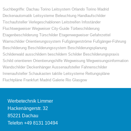
Suchbegriffe: Dachau Torino Leitsystem Orlando Torino Madrid
Deckenautomatik Leitsysteme Beleuchtung Handlaufschilder
Tischaufsteller Verlegeschablonen Leitstreifen Infoständer
Fluchtwegweiser Wegweiser City-Guide Türbeschilderung
Etagenbeschilderung Türschilder Etagenwegweiser Gefahrzettel
Warnschilder Orientierungssystem Fußgängerströme Fußgänger-Führung
Beschilderung Beschilderungssystem Beschilderungsplanung
Schilderwald ausschildern beschildern Schilder Beschilderungspraxis
Schild orientieren Orientierungshilfe Wegweisung Wegweisungsinformation
Wandschilder Deckenhänger Aussenaufsteller Fahnenschilder
Innenaufsteller Schaukasten taktile Leitsysteme Rettungspläne
Fluchtpläne Frankfurt Madrid Galerie Rio Glasgow
Werbetechnik Limmer
Hackenängerstr. 32
85221
Dachau
Telefon
+49 8131 10494